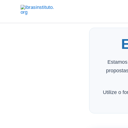
Ir
para
o
conteúdo
Estamos 
propostas
Utilize o 