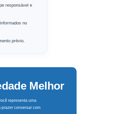
pe responsável e
 informados no
mento prévio.
edade Melhor
 você representa uma
m prazer conversar com